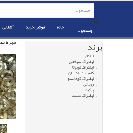
رفتن
به
محتوای
اصلی
خانه
قوانین خرید
آشنایی
جستجو
مهره س
برند
تراکتور
لیفتراک سپاهان
لیفتراک تویوتا
کامیونت بادسان
لیفتراک کوماتسو
رومانی
پرکینز
لیفتراک سهند