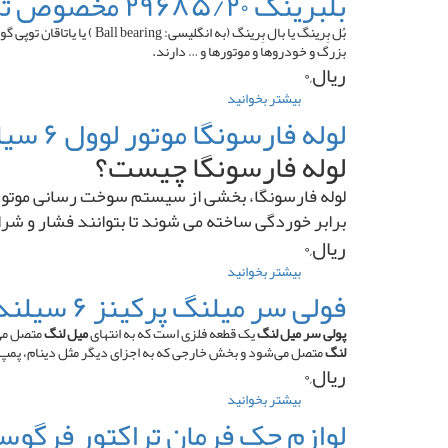
بلبرینگ ۲۹۶۸۵/۲۰ مخصوص تراکتور
فرمان
تراکتور
بُل بِرینگ یا بال بِرینگ
فیات
بزرگ و خودروها و موتورها و … دارند.
ریال,۰
بیشتر بخوانید
درباره
بلبرینگ
لوله فارسونگا موتور لوول ۶ سیلندر پمپ ردیفی
۲۹۶۸۵/۲۰
لوله فارسونگا چیست؟
مخصوص
تراکتور
لوله فارسونگا، بخشی از سیستم سوخت ‌رسانی موتور اس
برابر خوردگی ساخته می ‌شوند تا بتوانند فشار و شر
ریال,۰
بیشتر بخوانید
درباره
لوله
فولی سر میلنگ پرکینز ۶ سیلندر ۳ تسمه منجید دار
فارسونگا
موتور
پولی سر میل لنگ
یک قطعه فلزی است که به انتهای
میل لنگ
متصل می‌
لوول
لنگ
متصل می‌شود و بخش خارجی که به اجزای دیگر مثل دینام، پمپ
۶
ریال,۰
سیلندر
بیشتر بخوانید
درباره
پمپ
فولی
لوازم جک فرمان تراکتور فرگوسن ۵
ردیفی
سر