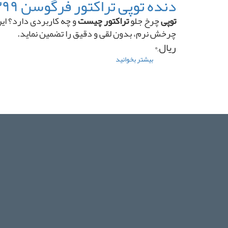
دنده توپی تراکتور فرگوسن ۳۹۹ کوچک
بلند
تراکتور
توپی
چرخ جلو
تراکتور چیست
و چه کاربردی دارد؟ ای
فرگوسن
چرخش نرم، بدون لقی و دقیق را تضمین نماید.
۲۸۵
ریال,۰
بیشتر بخوانید
درباره
دنده
توپی
تراکتور
فرگوسن
۳۹۹
کوچک