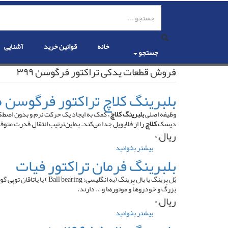
رفتن
به
محتوای
اصلی
خانه
قوانین خرید
آشنایی
جستجو
فروش قطعات یدکی تراکتور فرگوسن ۳۹۹
بلبرینگ کلاچ تراکتور فرگوسن ۲۸۵
وظیفه اصلی
بلبرینگ کلاچ
، کمک به ایجاد یک حرکت نرم و بدون اصط
دیسک
کلاچ
را از فلایویل جدا می‌کند. به‌این‌ترتیب انتقال قدرت م
ریال,۰
بیشتر بخوانید
درباره
بلبرینگ
بلبرینگ فرمان تراکتور فیات
کلاچ
تراکتور
بُل بِرینگ یا بال بِرینگ
فرگوسن
بزرگ و خودروها و موتورها و … دارند.
۲۸۵
ریال,۰
بیشتر بخوانید
درباره
بلبرینگ