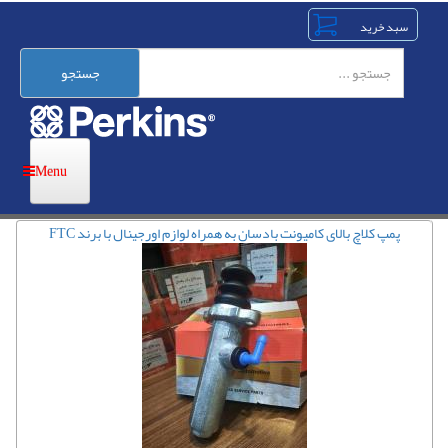
رفتن
به
محتوای
اصلی
جستجو
پمپ کلاچ بالای کامیونت بادسان به همراه لوازم اورجینال با برند FTC