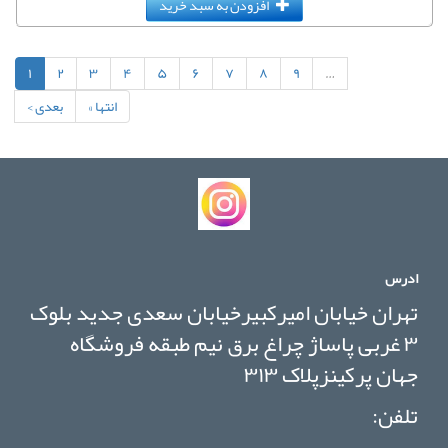
افزودن به سبد خرید
۱
۲
۳
۴
۵
۶
۷
۸
۹
…
انتها »
بعدی ›
ادرس
تهران خیابان امیرکبیرخیابان سعدی جدید بلوک
۳ غربی پاساژ چراغ برق نیم طبقه فروشگاه
جهان پرکینزپلاک ۳۱۳
تلفن: