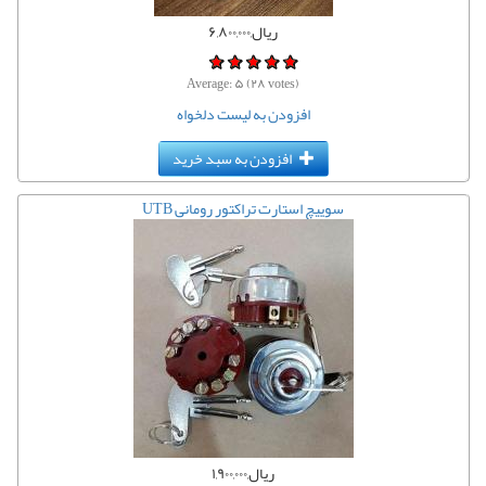
ریال,۶,۸۰۰,۰۰۰
Average:
۵
(
۲۸
votes)
افزودن به لیست دلخواه
افزودن به سبد خرید
سوییچ استارت تراکتور رومانی UTB
ریال,۱,۹۰۰,۰۰۰