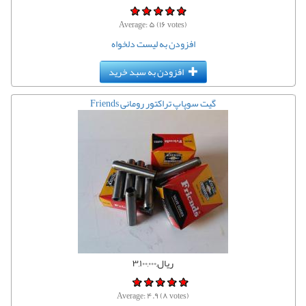
Average:
۵
(
۱۶
votes)
افزودن به لیست دلخواه
افزودن به سبد خرید
گیت سوپاپ تراکتور رومانی Friends
ریال,۳,۱۰۰,۰۰۰
Average:
۴.۹
(
۸
votes)