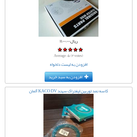
ریال,۱۱,۰۰۰,۰۰۰
Average:
۵
(
۲
votes)
افزودن به لیست دلخواه
افزودن به سبد خرید
کاسه نمد توربین لیفتراک سهند KACO DV آلمان