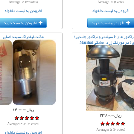
Average:
۵
(
۳
votes)
Average:
۵
(
۱
vote)
افزودن به لیست دلخواه
افزودن به لیست دلخواه
افزودن به سبد خرید
افزودن به سبد خرید
هواکش تراکتور های ۶ سیلندر و تراکتور جاندیر (
مگنت لیفتراک سهند اصلی
) در دو رنگ زرد . مشکی Marshal
ریال,۲۴۰,۰۰۰,۰۰۰
ریال,۲۳,۸۰۰,۰۰۰
Average:
۴.۷
(
۳
votes)
Average:
۵
(
۶
votes)
افزودن به لیست دلخواه