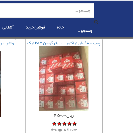
رفتن
به
محتوای
اصلی
خانه
قوانین خرید
آشنایی
جستجو
پمپ سه گوش تراکتور مسی فرگوسن ۲۸۵ ترک
ریال,۴,۵۰۰,۰۰۰
Average:
۵
(
۱
vote)