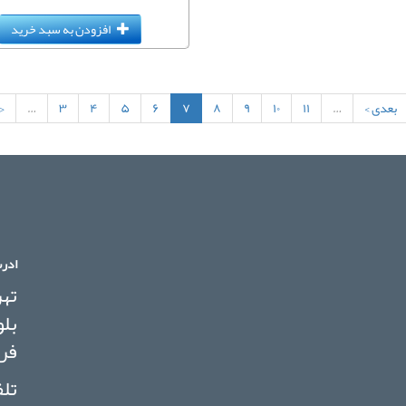
افزودن به سبد خرید
بعدی ›
…
۱۱
۱۰
۹
۸
۷
۶
۵
۴
۳
…
‹
ادر
تهر
فرو
تلف