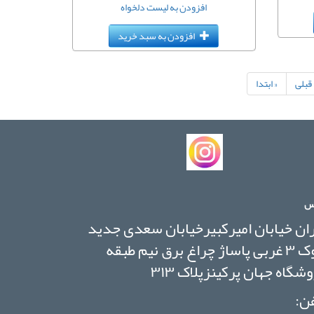
افزودن به لیست دلخواه
افزودن به سبد خرید
 قبلی
« ابتدا
س
ان خیابان امیرکبیرخیابان سعدی جدید
بلوک ۳ غربی پاساژ چراغ برق نیم طبقه
شگاه جهان پرکینزپلاک ۳۱۳
ن: