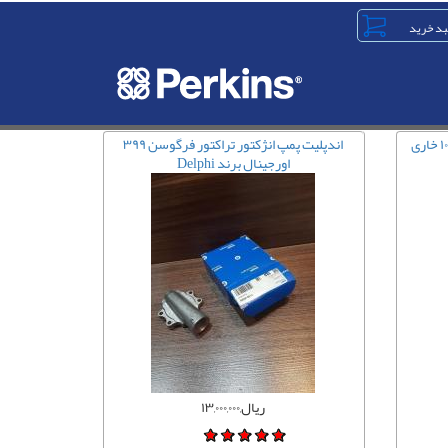
درب روغندان موتور لوول و پرکینز ۱۰۰۴ خاری
اندپلیت پمپ انژکتور تراکتور فرگوسن ۳۹۹
اورجینال برند Delphi
ریال,۱۳,۰۰۰,۰۰۰