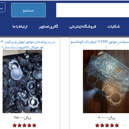
جستجو
شکایات
فروشگاه اینترنتی
گالری تصاویر
ارتباط با ما
واشر سرسیلندر موتور ۴D98 ( لیفتراک کوماتسو
)
اورجینال (کامیونت بادسان)
ریال,۸,۰۰۰,۰۰۰
ریال,۹۵۰,۰۰۰