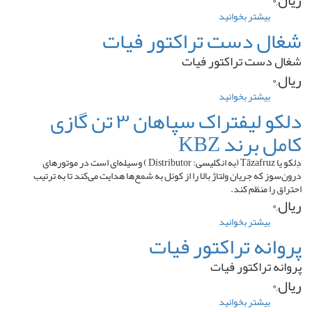
ریال,۰
بیشتر بخوانید
درباره
بلبرینگ
شغال دست تراکتور فیات
خنک
کن
شغال دست تراکتور فیات
لیفتراک
ریال,۰
سهند
(
بیشتر بخوانید
درباره
بلبرینگ
شغال
دلکو لیفتراک سپاهان ۳ تن گازی
استاتور
دست
کامل برند KBZ
)
تراکتور
برند
فیات
Stieber
دِلکو یا Tāzafruz (به انگلیسی: Distributor ) وسیله‌ای است در موتورهای
اصل
درون‌سوز که جریان ولتاژ بالا را از کوئل به شمع‌ها هدایت می‌کند تا به ترتیب
آلمان
احتراق را منظم کند.
ریال,۰
بیشتر بخوانید
درباره
دلکو
پروانه تراکتور فیات
لیفتراک
سپاهان
پروانه تراکتور فیات
۳
ریال,۰
تن
گازی
بیشتر بخوانید
درباره