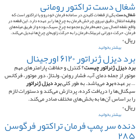
کامل
پروانه
شغال دست تراکتور رومانی
برند
تراکتور
KBZ
فیات
شغال‌دست
یکی از قطعات کلیدی در سامانه فرمان خودرو و یا تراکتور است که
وظیفه انتقال دقیق نیروی چرخش فرمان به چرخ‌ها را بر عهده دارد. این قطعه در
واقع نقطه اتصال بین جعبه‌فرمان و مجموعه چرخ‌–سیبک بوده و از طریق میله‌های
فرمان، حرکت دورانی غربیلک فرمان را به حرکت زاویه‌ای چرخ‌ها تبدیل می‌کند.
ریال,۰
بیشتر بخوانید
درباره
شغال
برد دیزل ژنراتور ۶۱۲۰ اورجینال
دست
تراکتور
برد دیزل ژنراتور چیست
؟ کنترل و حفاظت پارامترهای مهم
رومانی
موتور از جمله دمای آب، فشار روغن، ولـتاژ، دور موتور، فرکانس
… بر عهده
برد
می‌باشد. به طور کلی
برد دیزل ژنراتور
سیگنال‌ها را دریافت کرده، پردازش می‌کند و دستورات لازم
را بر اساس آن‌ها به بخش‌های مختلف صادر می‌کند.
ریال,۰
بیشتر بخوانید
درباره
برد
دنده سر پمپ فرمان تراکتور فرگوسن
دیزل
۲۸۵
ژنراتور
۶۱۲۰