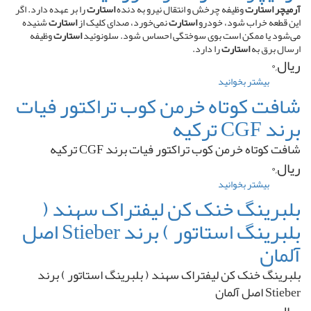
هیدرولیک
آرمیچر استارت
وظیفه چرخش و انتقال نیرو به دنده
استارت
را بر عهده دارد. اگر
تراکتور
این قطعه خراب شود، خودرو
استارت
نمی‌خورد، صدای کلیک از
استارت
شنیده
فرگوسن
می‌شود یا ممکن است بوی سوختگی احساس شود. سلونوئید
استارت
وظیفه
۲۸۵
ارسال برق به
استارت
را دارد.
ریال,۰
بیشتر بخوانید
درباره
آرمیچر
شافت کوتاه خرمن کوب تراکتور فیات
استارت
برند CGF ترکیه
تراکتور
فیات
شافت کوتاه خرمن کوب تراکتور فیات برند CGF ترکیه
ریال,۰
بیشتر بخوانید
درباره
شافت
بلبرینگ خنک کن لیفتراک سهند (
کوتاه
بلبرینگ استاتور ) برند Stieber اصل
خرمن
کوب
آلمان
تراکتور
فیات
بلبرینگ خنک کن لیفتراک سهند ( بلبرینگ استاتور ) برند
برند
Stieber اصل آلمان
CGF
ترکیه