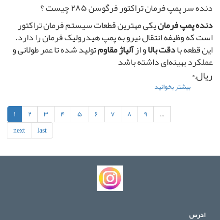
دنده سر پمپ فرمان تراکتور فرگوسن ۲۸۵ چیست ؟
اورجینال
دنده پمپ فرمان
یکی مهترین قطعات سیستم فرمان تراکتور
است که وظیفه انتقال نیرو به پمپ هیدرولیک فرمان را دارد.
این قطعه با
دقت بالا
و از
آلیاژ مقاوم
تولید شده تا عمر طولانی و
عملکرد بهینه‌ای داشته باشد
ریال,۰
بیشتر بخوانید
درباره
دنده
سر
۱
۲
۳
۴
۵
۶
۷
۸
۹
…
پمپ
فرمان
next
last
تراکتور
فرگوسن
۲۸۵
ادرس