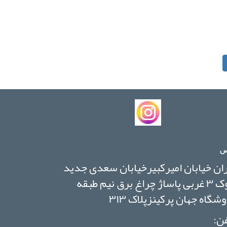
س
ان خیابان امیرکبیرخیابان سعدی جدید
بلوک ۳ غربی پاساژ چراغ برق نیم طبقه
شگاه جهان پرکینزپلاک ۳۱۳
ن: