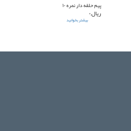
فرگوسن
پیم حلقه دار نمره ۱۰
۲۸۵
ریال,۰
بیشتر بخوانید
درباره
پیم
حلقه
دار
۱۰
میل