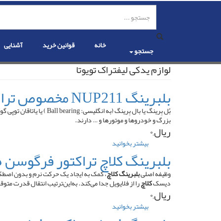
رفتن
به
محتوای
اصلی
خانه
قوانین خرید
آشنایی
جستجو
لوازم یدکی لیفتراک تویوتا
بلبرینگ NUP211 مخصوص تراکتور فرگوسن
بُل بِرینگ یا بال بِرینگ
بزرگ و خودروها و موتورها و … دارند.
ریال,۰
بیشتر بخوانید
درباره
بلبرینگ
بلبرینگ کلاچ تراکتور فرگوسن ۲۸۵
NUP211
مخصوص
وظیفه اصلی
بلبرینگ کلاچ
، کمک به ایجاد یک حرکت نرم و بدون اصط
تراکتور
دیسک
کلاچ
را از فلایویل جدا می‌کند. به‌این‌ترتیب انتقال قدرت م
فرگوسن
ریال,۰
بیشتر بخوانید
درباره
بلبرینگ