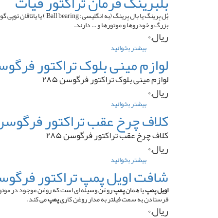
بلبرینگ فرمان تراکتور فیات
کلاچ
تراکتور
بُل بِرینگ یا بال بِرینگ
فرگوسن
بزرگ و خودروها و موتورها و … دارند.
۲۸۵
ریال,۰
بیشتر بخوانید
درباره
بلبرینگ
لوازم مینی بلوک تراکتور فرگوسن ۵
فرمان
تراکتور
لوازم مینی بلوک تراکتور فرگوسن ۲۸۵
فیات
ریال,۰
بیشتر بخوانید
درباره
لوازم
کلاف چرخ عقب تراکتور فرگوسن ۸۵
مینی
بلوک
کلاف چرخ عقب تراکتور فرگوسن ۲۸۵
تراکتور
ریال,۰
فرگوسن
۲۸۵
بیشتر بخوانید
درباره
کلاف
شافت اویل پمپ تراکتور فرگوسن ۲۸۵ کو
چرخ
عقب
اویل پمپ
یا همان
پمپ
روغن وسیله ای است که روغن موجود در موتور 
تراکتور
فرستادن به سمت فیلتر به مدار روغن کاری
پمپ
می کند.
فرگوسن
ریال,۰
۲۸۵