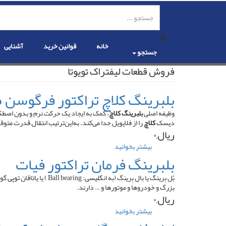
رفتن
به
محتوای
اصلی
خانه
قوانین خرید
آشنایی
جستجو
فروش قطعات لیفتراک تویوتا
بلبرینگ کلاچ تراکتور فرگوسن ۲۸۵
وظیفه اصلی
بلبرینگ کلاچ
، کمک به ایجاد یک حرکت نرم و بدون اصط
دیسک
کلاچ
را از فلایویل جدا می‌کند. به‌این‌ترتیب انتقال قدرت م
ریال,۰
بیشتر بخوانید
درباره
بلبرینگ
بلبرینگ فرمان تراکتور فیات
کلاچ
تراکتور
بُل بِرینگ یا بال بِرینگ
فرگوسن
بزرگ و خودروها و موتورها و … دارند.
۲۸۵
ریال,۰
بیشتر بخوانید
درباره
بلبرینگ