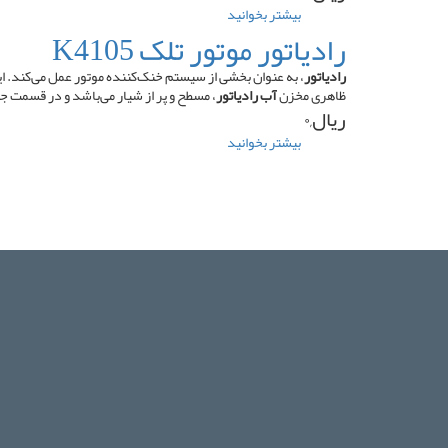
۲۸۵
بیشتر بخوانید
درباره
کوتاه
شافت
رادیاتور موتور تلک K4105
اویل
پمپ
رادیاتور
، به عنوان بخشی از سیستم خنک‌کننده موتور عمل می‌کند. این
تراکتور
ظاهری مخزن
آب رادیاتور
، مسطح و پر از شیار می‌باشد و در قسمت ج
فرگوسن
ریال,۰
۲۸۵
بیشتر بخوانید
درباره
بلند
رادیاتور
موتور
تلک
K4105