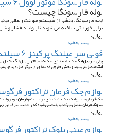
لوله فارسونگا موتور لوول ۶ سیلندر پمپ ردیفی
فرمان
لوله فارسونگا چیست؟
تراکتور
فیات
لوله فارسونگا، بخشی از سیستم سوخت ‌رسانی موتور اس
برابر خوردگی ساخته می ‌شوند تا بتوانند فشار و شر
ریال,۰
بیشتر بخوانید
درباره
لوله
فولی سر میلنگ پرکینز ۶ سیلندر ۳ تسمه منجید دار
فارسونگا
موتور
پولی سر میل لنگ
یک قطعه فلزی است که به انتهای
میل لنگ
متصل می‌
لوول
لنگ
متصل می‌شود و بخش خارجی که به اجزای دیگر مثل دینام، پمپ
۶
ریال,۰
سیلندر
بیشتر بخوانید
درباره
پمپ
فولی
لوازم جک فرمان تراکتور فرگوسن ۵
ردیفی
سر
میلنگ
جک فرمان
هیدرولیک، یک جزء کلیدی در سیستم
فرمان
خودرو است ک
پرکینز
به
جک فرمان
منتقل می‌کند و باعث می‌شود که راننده با صرف نیروی
۶
ریال,۰
سیلندر
بیشتر بخوانید
درباره
۳
لوازم
لوازم مینی بلوک تراکتور فرگوسن ۵
تسمه
جک
منجید