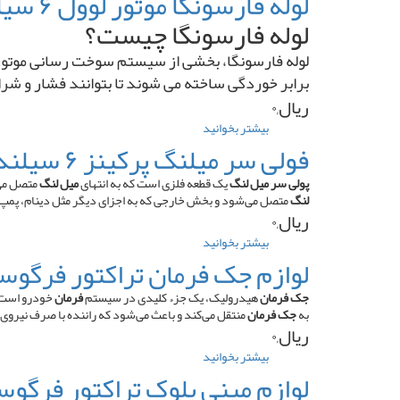
لوله فارسونگا موتور لوول ۶ سیلندر پمپ ردیفی
۲۹۶۸۵/۲۰
لوله فارسونگا چیست؟
مخصوص
تراکتور
لوله فارسونگا، بخشی از سیستم سوخت ‌رسانی موتور اس
برابر خوردگی ساخته می ‌شوند تا بتوانند فشار و شر
ریال,۰
بیشتر بخوانید
درباره
لوله
فولی سر میلنگ پرکینز ۶ سیلندر ۳ تسمه منجید دار
فارسونگا
موتور
پولی سر میل لنگ
یک قطعه فلزی است که به انتهای
میل لنگ
متصل می‌
لوول
لنگ
متصل می‌شود و بخش خارجی که به اجزای دیگر مثل دینام، پمپ
۶
ریال,۰
سیلندر
بیشتر بخوانید
درباره
پمپ
فولی
لوازم جک فرمان تراکتور فرگوسن ۵
ردیفی
سر
میلنگ
جک فرمان
هیدرولیک، یک جزء کلیدی در سیستم
فرمان
خودرو است ک
پرکینز
به
جک فرمان
منتقل می‌کند و باعث می‌شود که راننده با صرف نیروی
۶
ریال,۰
سیلندر
بیشتر بخوانید
درباره
۳
لوازم
لوازم مینی بلوک تراکتور فرگوسن ۵
تسمه
جک
منجید