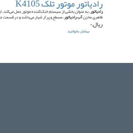
رادیاتور موتور تلک K4105
اویل
پمپ
رادیاتور
، به عنوان بخشی از سیستم خنک‌کننده موتور عمل می‌کند. این
تراکتور
ظاهری مخزن
آب رادیاتور
، مسطح و پر از شیار می‌باشد و در قسمت ج
فرگوسن
ریال,۰
۲۸۵
بیشتر بخوانید
درباره
کوتاه
رادیاتور
موتور
تلک
K4105