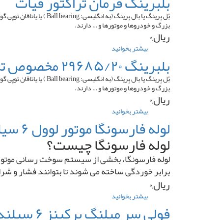
بلبرینگ فرمان تراکتور فیات
کلاچ
تراکتور
بُل بِرینگ یا بال بِرینگ
فرگوسن
بزرگ و خودروها و موتورها و … دارند.
۲۸۵
ریال,۰
بیشتر بخوانید
درباره
بلبرینگ
بلبرینگ ۲۹۶۸۵/۲۰ مخصوص تراکتور
فرمان
تراکتور
بُل بِرینگ یا بال بِرینگ
فیات
بزرگ و خودروها و موتورها و … دارند.
ریال,۰
بیشتر بخوانید
درباره
بلبرینگ
لوله فارسونگا موتور لوول ۶ سیلندر پمپ ردیفی
۲۹۶۸۵/۲۰
لوله فارسونگا چیست؟
مخصوص
تراکتور
لوله فارسونگا، بخشی از سیستم سوخت ‌رسانی موتور اس
برابر خوردگی ساخته می ‌شوند تا بتوانند فشار و شر
ریال,۰
بیشتر بخوانید
درباره
لوله
فولی سر میلنگ پرکینز ۶ سیلندر ۳ تسمه منجید دار
فارسونگا