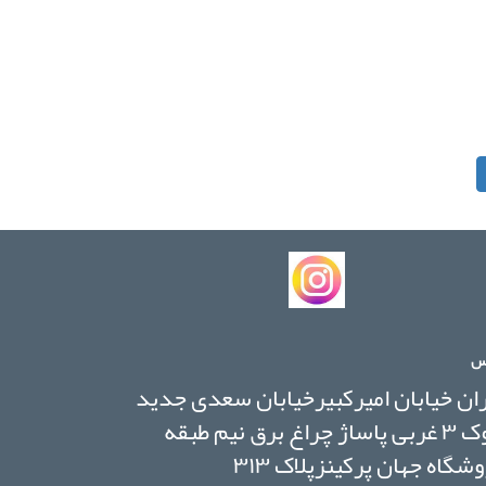
س
ان خیابان امیرکبیرخیابان سعدی جدید
بلوک ۳ غربی پاساژ چراغ برق نیم طبقه
شگاه جهان پرکینزپلاک ۳۱۳