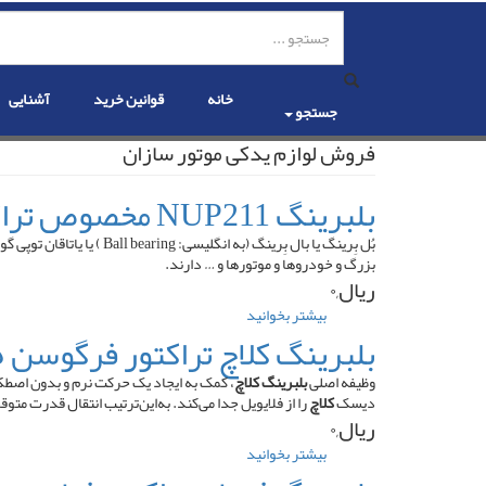
رفتن
به
محتوای
اصلی
خانه
قوانین خرید
آشنایی
جستجو
فروش لوازم یدکی موتور سازان
بلبرینگ NUP211 مخصوص تراکتور فرگوسن
بُل بِرینگ یا بال بِرینگ
بزرگ و خودروها و موتورها و … دارند.
ریال,۰
بیشتر بخوانید
درباره
بلبرینگ
بلبرینگ کلاچ تراکتور فرگوسن ۲۸۵
NUP211
مخصوص
وظیفه اصلی
بلبرینگ کلاچ
، کمک به ایجاد یک حرکت نرم و بدون اصط
تراکتور
دیسک
کلاچ
را از فلایویل جدا می‌کند. به‌این‌ترتیب انتقال قدرت م
فرگوسن
ریال,۰
بیشتر بخوانید
درباره
بلبرینگ