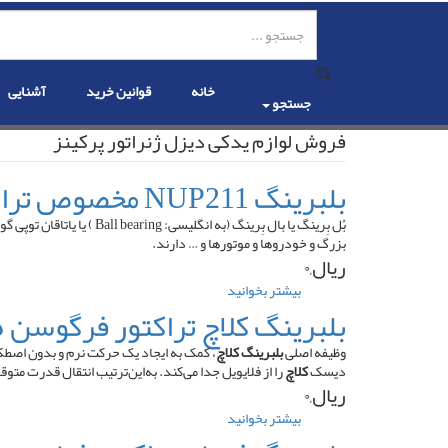
رفتن
به
محتوای
اصلی
خانه
قوانین خرید
آشنایی
جستجو
فروش لوازم یدکی دیزل ژنراتور پرکینز
بلبرینگ NUP211 مخصوص تراکتور فرگوسن
بُل بِرینگ یا بال بِرینگ
بزرگ و خودروها و موتورها و … دارند.
ریال,۰
بیشتر بخوانید
درباره
بلبرینگ
بلبرینگ کلاچ تراکتور فرگوسن ۲۸۵
NUP211
مخصوص
وظیفه اصلی
بلبرینگ کلاچ
، کمک به ایجاد یک حرکت نرم و بدون اصط
تراکتور
دیسک
کلاچ
را از فلایویل جدا می‌کند. به‌این‌ترتیب انتقال قدرت م
فرگوسن
ریال,۰
بیشتر بخوانید
درباره
بلبرینگ