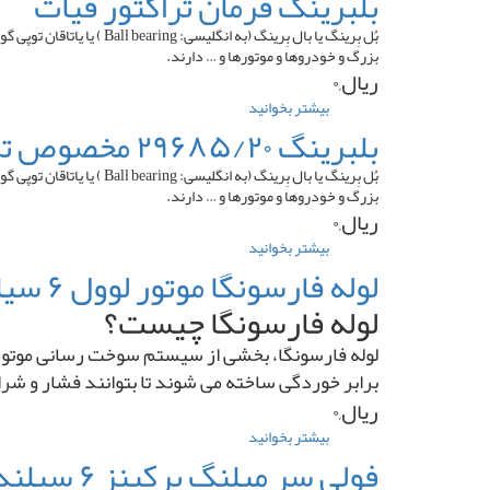
بلبرینگ فرمان تراکتور فیات
کلاچ
تراکتور
بُل بِرینگ یا بال بِرینگ
فرگوسن
بزرگ و خودروها و موتورها و … دارند.
۲۸۵
ریال,۰
بیشتر بخوانید
درباره
بلبرینگ
بلبرینگ ۲۹۶۸۵/۲۰ مخصوص تراکتور
فرمان
تراکتور
بُل بِرینگ یا بال بِرینگ
فیات
بزرگ و خودروها و موتورها و … دارند.
ریال,۰
بیشتر بخوانید
درباره
بلبرینگ
لوله فارسونگا موتور لوول ۶ سیلندر پمپ ردیفی
۲۹۶۸۵/۲۰
لوله فارسونگا چیست؟
مخصوص
تراکتور
لوله فارسونگا، بخشی از سیستم سوخت ‌رسانی موتور اس
برابر خوردگی ساخته می ‌شوند تا بتوانند فشار و شر
ریال,۰
بیشتر بخوانید
درباره
لوله
فولی سر میلنگ پرکینز ۶ سیلندر ۳ تسمه منجید دار
فارسونگا