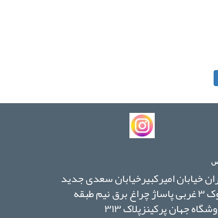
س
ان خیابان امیرکبیرخیابان سعدی جدید
بلوک ۳ غربی پاساژ چراغ برق نیم طبقه
شگاه جهان پرکینزپلاک ۳۱۳