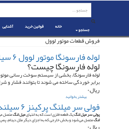
رفتن
به
محتوای
اصلی
خانه
قوانین خرید
آشنایی
جستجو
فروش قطعات موتور لوول
لوله فارسونگا موتور لوول ۶ سیلندر پمپ ردیفی
لوله فارسونگا چیست؟
لوله فارسونگا، بخشی از سیستم سوخت ‌رسانی موتور اس
برابر خوردگی ساخته می ‌شوند تا بتوانند فشار و شر
ریال,۰
بیشتر بخوانید
درباره
لوله
فولی سر میلنگ پرکینز ۶ سیلندر ۳ تسمه منجید دار
فارسونگا
موتور
پولی سر میل لنگ
یک قطعه فلزی است که به انتهای
میل لنگ
متصل می‌
لوول
لنگ
متصل می‌شود و بخش خارجی که به اجزای دیگر مثل دینام، پمپ
۶
ریال,۰