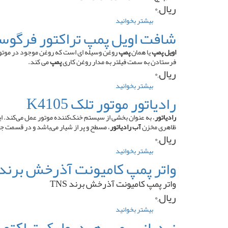
تراکتور
ریال,۰
فرگوسن
۲۸۵
بیشتر بخوانید
درباره
مارپیچ
شافت اویل پمپ تراکتور فرگوسن ۲۸۵ کو
بلند
تراکتور
اویل پمپ
یا همان
پمپ
روغن وسیله ای است که روغن موجود در موتور 
فرگوسن
فرستادن به سمت فیلتر به مدار روغن کاری
پمپ
می کند.
۲۸۵
ریال,۰
بیشتر بخوانید
درباره
شافت
رادیاتور موتور تلک K4105
اویل
پمپ
رادیاتور
، به عنوان بخشی از سیستم خنک‌کننده موتور عمل می‌کند. این
تراکتور
ظاهری مخزن
آب رادیاتور
، مسطح و پر از شیار می‌باشد و در قسمت ج
فرگوسن
ریال,۰
۲۸۵
بیشتر بخوانید
درباره
کوتاه
رادیاتور
واتر پمپ کامیونت آذرخش برند TNS
موتور
تلک
واتر پمپ کامیونت آذرخش برند TNS
K4105
ریال,۰
بیشتر بخوانید
درباره
واتر
نردبانی پمپ هیدرولیک تراکتور فرگ