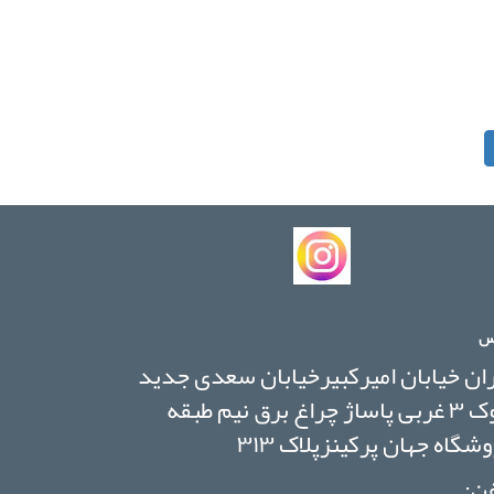
س
ان خیابان امیرکبیرخیابان سعدی جدید
بلوک ۳ غربی پاساژ چراغ برق نیم طبقه
شگاه جهان پرکینزپلاک ۳۱۳
ن: