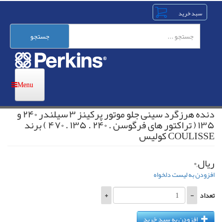
رفتن
به
محتوای
اصلی
جستجو
دنده هرزگرد سینی جلو موتور پرکینز ۳ سیلندر ۲۴۰ و
۱۳۵ ( تراکتور های فرگوسن . ۲۴۰ . ۱۳۵ . ۴۷۰ ) برند
COULISSE کولیس
ریال,۰
افزودن به لیست دلخواه
تعداد
-
+
افزودن به سبد خرید