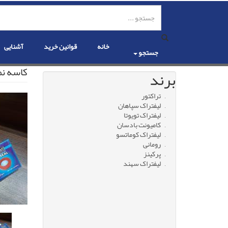
رفتن
به
محتوای
اصلی
خانه
قوانین خرید
آشنایی
جستجو
کاسه نم
برند
تراکتور
لیفتراک سپاهان
لیفتراک تویوتا
کامیونت بادسان
لیفتراک کوماتسو
رومانی
پرکینز
لیفتراک سهند