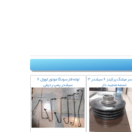
فولی سر میلنگ پرکینز ۶ سیلندر ۳
لوله فارسونگا موتور لوول ۶
تسمه منجید دار
سیلندر پمپ ردیفی