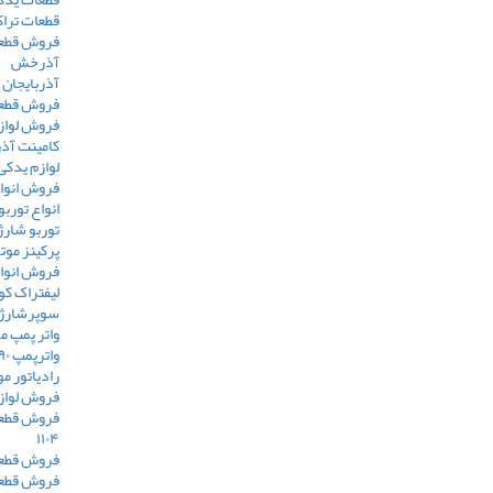
قطعات تراک
فروش قطعا
آذرخش
آذربایجان 
فروش قطع
فروش لواز
کامینت آ
لوازم یدک
فروش انواع
انواع توربو
توربو شارژ
پرکینز موت
فروش انوا
لیفتراک کو
سوپرشارژ
واتر پمپ م
واترپمپ ۶۲۹۰
رادیاتور مو
فروش لوازم 
فروش قطعا
۱۱۰۴
فروش قطعات م
فروش قطعات م