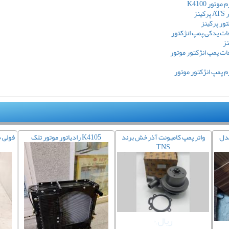
تور K4100
نز
ور پرکینز
ت یدکی پمپ انژکتور
نز
ت پمپ انژکتور موتور
 پمپ انژکتور موتور
مدل
واتر پمپ کامیونت آذرخش برند
رادیاتور موتور تلک K4105
TNS
ریال,۰