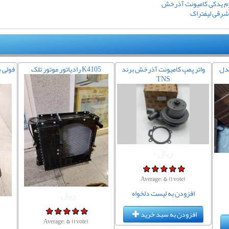
م یدکی کامیونت آذرخش
شرقی لیفتراک
مدل
واتر پمپ کامیونت آذرخش برند
رادیاتور موتور تلک K4105
TNS
ریال,۰
Average:
۵
(
۱
vote)
افزودن به لیست دلخواه
ریال,۰
افزودن به سبد خرید
Average:
۵
(
۱
vote)