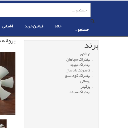
رفتن
به
محتوای
اصلی
خانه
قوانین خرید
آشنایی
جستجو
پروانه مو
برند
تراکتور
لیفتراک سپاهان
لیفتراک تویوتا
کامیونت بادسان
لیفتراک کوماتسو
رومانی
پرکینز
لیفتراک سهند