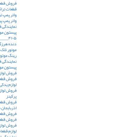
فروش قطعا
قطعات تراک
واتر پمپ ترا
واتر پمپ پ
نمایندگی 
پیستون مو
۴۱۰۵____اورجینال ( TELEC )
موتور تلک 
رینگ موتور
نمایندگی ف
پیستون موتو
فروش لوازم م
فروش قطعات 
لوازم یدکی
فروش لوازم
پرکینز
فروش قطعا
اذربایجان
فروش قطعات
فروش قطعا
فروش لوازم
لوازم قطعا
نمایندگی 