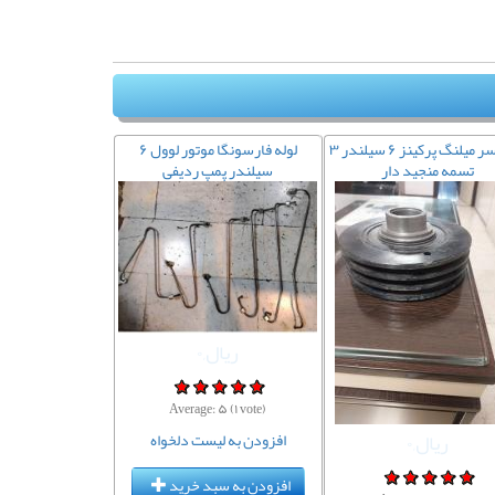
فولی سر میلنگ پرکینز ۶ سیلندر ۳
لوله فارسونگا موتور لوول ۶
تسمه منجید دار
سیلندر پمپ ردیفی
ریال,۰
Average:
۵
(
۱
vote)
ریال,۰
افزودن به لیست دلخواه
افزودن به سبد خرید