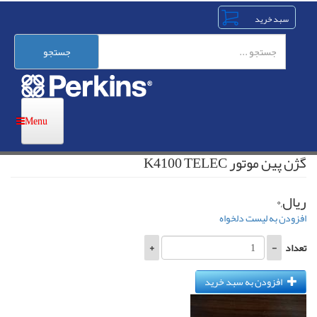
رفتن
به
محتوای
اصلی
جستجو
گژن پین موتور K4100 TELEC
ریال,۰
افزودن به لیست دلخواه
تعداد
-
+
افزودن به سبد خرید