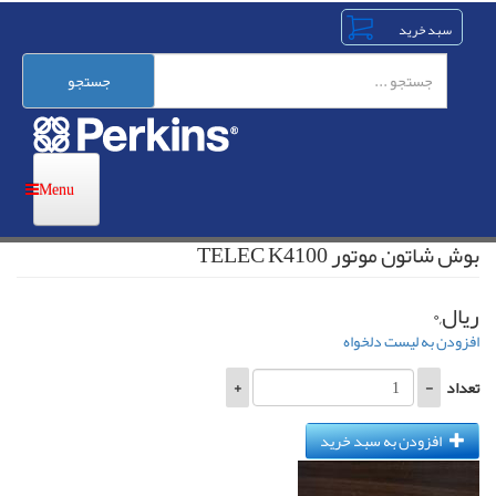
رفتن
به
محتوای
اصلی
جستجو
بوش شاتون موتور TELEC K4100
ریال,۰
افزودن به لیست دلخواه
تعداد
-
+
افزودن به سبد خرید