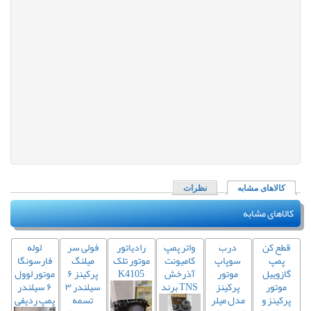
کالاهای مشابه
(لبه فعال)
نظرات
کالاهای مشابه
قطع کن
درب
واتر پمپ
رادیاتور
فولی سر
لوله
ر
پمپ
سوپاپ
کامیونت
موتور تلک
میلنگ
فارسونگا
 ۶
گازوییل
موتور
آذرخش
K4105
پرکینز ۶
موتور لوول
موتور
پرکینز
برند TNS
سیلندر ۳
۶ سیلندر
پرکینز و
مدل میلر
تسمه
پمپ ردیفی