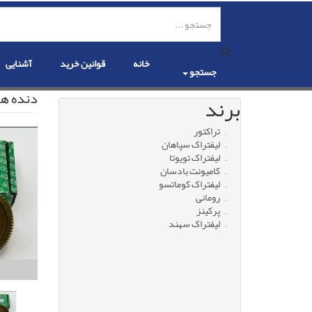
رفتن
به
محتوای
اصلی
خانه
قوانین خرید
آشنایی
جستجو
دنده هر
برند
تراکتور
لیفتراک سپاهان
لیفتراک تویوتا
کامیونت بادسان
لیفتراک کوماتسو
رومانی
پرکینز
لیفتراک سهند