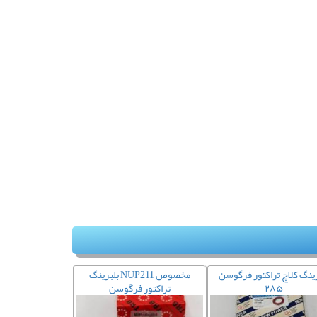
رینگ کلاچ تراکتور فرگوسن
بلبرینگ NUP211 مخصوص
۲۸۵
تراکتور فرگوسن