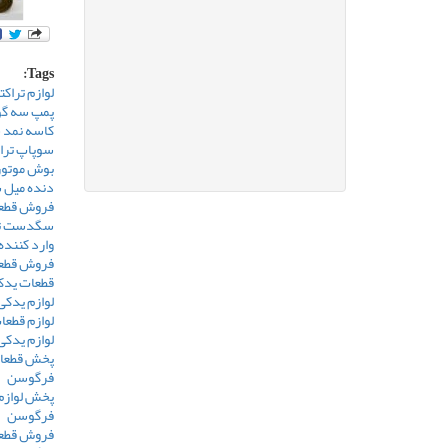
Tags:
لوازم تراکت
پمپ سه گو
کاسه نمد س
سوپاپ تراکتو
بوش موتور 
دنده میل س
فروش قطعا
سگدست ترا
وارد کننده
فروش قطعا
قطعات یدک
لوازم یدکی
لوازم قطعا
لوازم یدکی
پخش قطعات
فرگوسن
پخش لوازم
فرگوسن
فروش قطعا