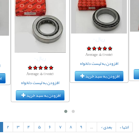
ریال,۰
Average:
۵
(
۱
vote)
ریال,۰
افزودن به لیست دلخواه
ا
Average:
۵
(
۱
vote)
افزودن به سبد خرید
ا
افزودن به لیست دلخواه
افزودن به سبد خرید
انتها »
بعدی ›
…
۹
۸
۷
۶
۵
۴
۳
۲