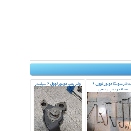
لوله فارسونگا موتور لوول ۶
واتر پمپ موتور لوول ۶ سیلندر
سیلندر پمپ ردیفی