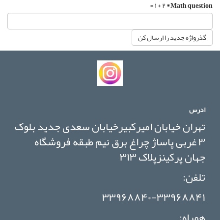
۲ + ۱ =
*
Math question
گذرواژه جدید را ارسال کن
ادرس
تهران خیابان امیرکبیرخیابان سعدی جدید بلوک
۳ غربی پاساژ چراغ برق نیم طبقه فروشگاه
جهان پرکینزپلاک ۳۱۳
تلفن:
۳۳۹۶۸۸۴۰-۳۳۹۶۸۸۴۱
همراه: