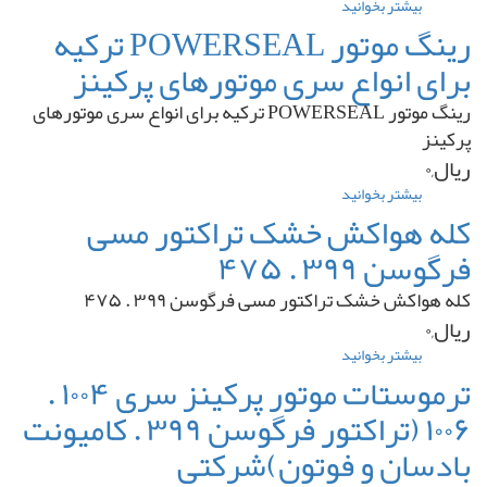
بیشتر بخوانید
درباره
الوند
ترمز)
لوله
رینگ موتور POWERSEAL ترکیه
اگزوز
برای انواع سری موتورهای پرکینز
تراکتور
مسی
رینگ موتور POWERSEAL ترکیه برای انواع سری موتورهای
فرگوسن
۳۹۹
پرکینز
ریال,۰
بیشتر بخوانید
درباره
رینگ
کله هواکش خشک تراکتور مسی
موتور
فرگوسن ۳۹۹ . ۴۷۵
POWERSEAL
ترکیه
کله هواکش خشک تراکتور مسی فرگوسن ۳۹۹ . ۴۷۵
برای
انواع
ریال,۰
سری
بیشتر بخوانید
درباره
موتورهای
کله
ترموستات موتور پرکینز سری ۱۰۰۴ .
پرکینز
هواکش
۱۰۰۶ (تراکتور فرگوسن ۳۹۹ . کامیونت
خشک
تراکتور
بادسان و فوتون)شرکتی
مسی
فرگوسن