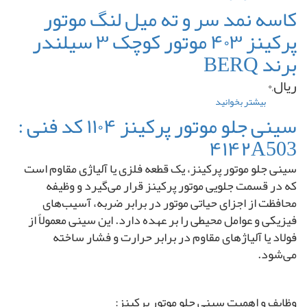
COULISSE
واتر
کاسه نمد سر و ته میل لنگ موتور
کامل
کولیس
پمپ
برند
پرکینز ۴۰۳ موتور کوچک ۳ سیلندر
موتور
.H.F
کاترپیلار
ترکیه
برند BERQ
۳۳۰۶
برند
ریال,۰
Miniton
بیشتر بخوانید
درباره
کاسه
سینی جلو موتور پرکینز ۱۱۰۴ کد فنی :
نمد
۴۱۴۲A503
سر
و
سینی جلو موتور پرکینز، یک قطعه فلزی یا آلیاژی مقاوم است
ته
میل
که در قسمت جلویی موتور پرکینز قرار می‌گیرد و وظیفه
لنگ
محافظت از اجزای حیاتی موتور در برابر ضربه، آسیب‌های
موتور
فیزیکی و عوامل محیطی را بر عهده دارد. این سینی معمولاً از
پرکینز
۴۰۳
فولاد یا آلیاژهای مقاوم در برابر حرارت و فشار ساخته
موتور
می‌شود.
کوچک
۳
سیلندر
برند
وظایف و اهمیت سینی جلو موتور پرکینز: