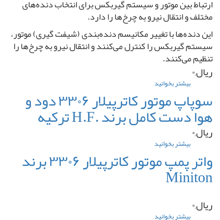
ارتباط بین موتور و سیستم گیربکس برای انتخاب دنده‌های
مختلف و انتقال نیرو به چرخ‌ها را دارد.
این دنده‌ها با تغییر مکانیسم دنده‌بندی (شیفت گیری) موتور،
سیستم گیربکس را کنترل می‌کنند و انتقال نیرو به چرخ‌ها را
تنظیم می‌کنند.
ریال,۰
بیشتر بخوانید
درباره
دنده
سوپاپ موتور کاترپیلار ۳۳۰۶ دود و
سر
هوا دست کامل برند .H.F ترکیه
میل
لنگ
ریال,۰
موتور
پرکینز
بیشتر بخوانید
درباره
۶
سوپاپ
واتر پمپ موتور کاترپیلار ۳۳۰۶ برند
سیلندر
موتور
(
Miniton
کاترپیلار
تراکتور
۳۳۰۶
فرگوسن
دود
۳۹۹
و
ریال,۰
)
هوا
برند
بیشتر بخوانید
درباره
دست