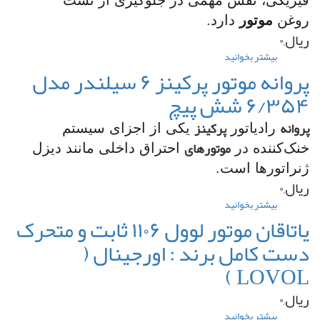
فیزیکی، نقش مهمی در جلوگیری از نشت
روغن
موتور
دارد.
ریال,۰
بیشتر بخوانید
درباره
درب
پروانه موتور پرکینز ۶ سیلندر مدل
سوپاپ
۶/۳۵۴ شش پیچ
موتور
تلک
K4100
پروانه
پرکینز
رادیاتور
یکی از اجزای سیستم
(
موتورهای
خنک‌کننده در
احتراق داخلی مانند دیزل
قالپاق
سوپاپ
ژنراتورها است.
)
ریال,۰
بیشتر بخوانید
درباره
پروانه
یاتاقان موتور لوول ۱۱۰۶ ثابت و متحرک
موتور
دست کامل برند : اورجینال (
پرکینز
۶
LOVOL )
سیلندر
مدل
ریال,۰
۶/۳۵۴
شش
بیشتر بخوانید
درباره