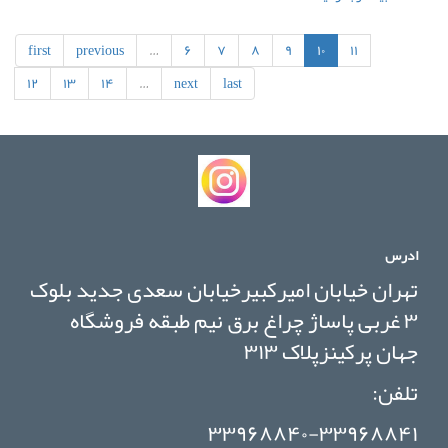
پیچ
یاتاقان
موتور
first
previous
…
۶
۷
۸
۹
۱۰
۱۱
لوول
۱۱۰۶
۱۲
۱۳
۱۴
…
next
last
ثابت
و
متحرک
دست
کامل
برند
:
اورجینال
(
ادرس
LOVOL
)
تهران خیابان امیرکبیرخیابان سعدی جدید بلوک
۳ غربی پاساژ چراغ برق نیم طبقه فروشگاه
جهان پرکینزپلاک ۳۱۳
تلفن:
۳۳۹۶۸۸۴۰-۳۳۹۶۸۸۴۱