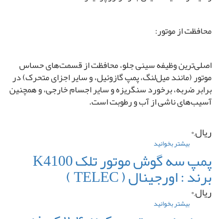
BERQ
محافظت از موتور:
اصلی‌ترین وظیفه سینی جلو، محافظت از قسمت‌های حساس
موتور (مانند میل‌لنگ، پمپ گازوئیل، و سایر اجزای متحرک) در
برابر ضربه، برخورد سنگریزه و سایر اجسام خارجی، و همچنین
آسیب‌های ناشی از آب و رطوبت است.
ریال,۰
بیشتر بخوانید
درباره
سینی
پمپ سه گوش موتور تلک K4100
جلو
برند : اورجینال ( TELEC )
موتور
پرکینز
ریال,۰
۱۱۰۴
کد
بیشتر بخوانید
درباره
فنی
پمپ
: