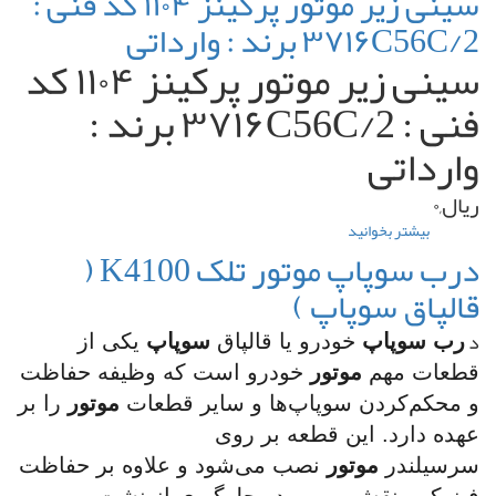
سینی زیر موتور پرکینز ۱۱۰۴ کد فنی :
سه
۴۱۴۲A503
۳۷۱۶C56C/2 برند : وارداتی
گوش
موتور
سینی زیر موتور پرکینز ۱۱۰۴ کد
تلک
K4100
فنی : ۳۷۱۶C56C/2 برند :
برند
:
وارداتی
اورجینال
(
TELEC
ریال,۰
)
بیشتر بخوانید
درباره
سینی
درب سوپاپ موتور تلک K4100 (
زیر
قالپاق سوپاپ )
موتور
پرکینز
۱۱۰۴
د
رب سوپاپ
خودرو یا قالپاق
سوپاپ
یکی از
کد
قطعات مهم
موتور
خودرو است که وظیفه حفاظت
فنی
:
و محکم‌کردن سوپاپ‌ها و سایر قطعات
موتور
را بر
۳۷۱۶C56C/2
عهده دارد. این قطعه بر روی
برند
:
سرسیلندر
موتور
نصب می‌شود و علاوه بر حفاظت
وارداتی