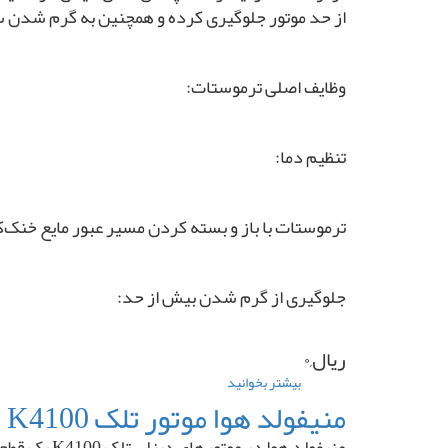
)
سپاهان
از حد موتور جلوگیری کرده و همچنین به گرم شدن س
برند
۳
Delphi
تن
انگلیس
گازی
اصلی
برند
وظایف اصلی ترموستات:
MITSUBISHI
تنظیم دما:
ترموستات با باز و بسته کردن مسیر عبور مایع خنک‌کننده، دمای موتور را در
جلوگیری از گرم شدن بیش از حد:
ریال,۰
بیشتر بخوانید
درباره
ترموستات
منیفولد هوا موتور تلک K4100
لیفتراک
سپاهان
منیفولد هو