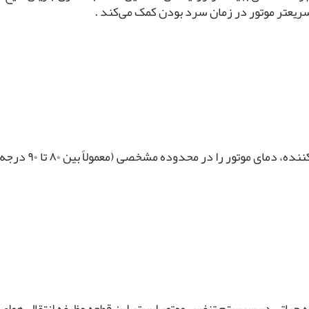
ریعتر موتور در زمان سرد بودن کمک می‌کند .
 محدوده مشخصی (معمولاً بین ۸۰ تا ۹۰ درجه سانتی‌گراد) نگه می‌دارد [۱، ۳].
ا در موتورهای دیزلی تلک K4100 یک قطعه حیاتی در سیستم تنفس موتور است. این قطعه وظیف