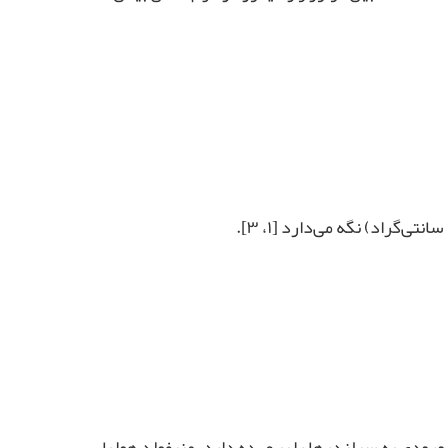
ه انتقال هوای ورودی به سیلندرها را بر عهده دارد. منیفولد هوا با