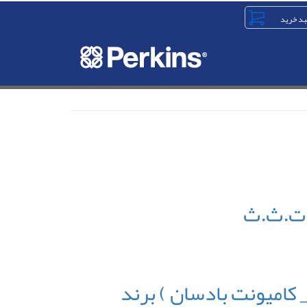
ه سوزن فارسونگا موتور پرکینز ۱۰۰۶ _ ۱۰۰۴ ( تراکتور فرگوسن ۳۹۹ _ کامیونت بادسان ) برند