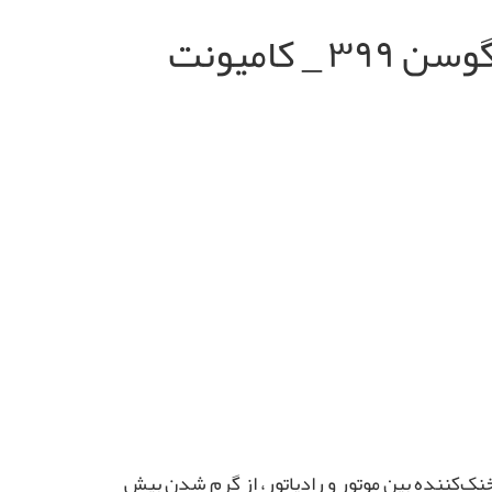
پوسته سوزن فارسونگا موتور پرکینز ۱۰۰۶ _ ۱۰۰۴ ( تراکتور فرگوسن ۳۹۹ _ کامیونت
خنک‌کننده بین موتور و رادیاتور، از گرم شدن بیش