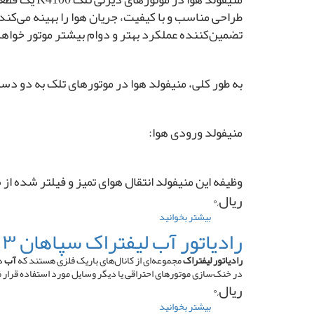
۳
طراحی مناسب و با کیفیت، جریان هوا را بهینه می‌کند 
تن
تضمین‌کننده عملکرد بهتر و دوام بیشتر موتور خواهد
گازی
به طور کلی، منیفولد هوا در موتورهای تلک به دو د
منیفولد ورودی هوا:
وظیفه این منیفولد انتقال هوای تمیز و فیلتر شده 
ریال,۰
بیشتر بخوانید
درباره
منیفولد
رادیاتور آب لیفتراک سپاهان ۳ تن گازی
هوا
موتور
رادیاتور لیفتراک
مجموعه‌ای از کانال‌های باریک فلزی هستند که
آب
دا
تلک
در خنک‌سازی موتورهای احتراقی یا دیگر وسایل مورد استفاده قرار م
K4100
ریال,۰
بیشتر بخوانید
درباره