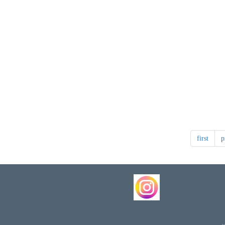
first
p
س