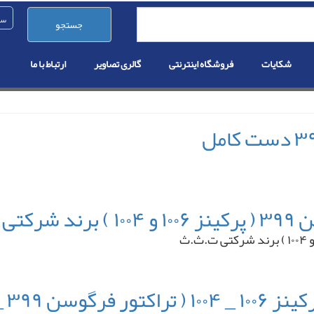
جستجو
شکایات
فروشگاه اینترنتی
گالری تصاویر
ارتباط با ما
ت.ث.ث
پوست