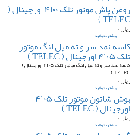
و
بوش
روغن پاش موتور تلک ۴۱۰۰ اورجینال (
متحرک
یاتاقان
دست
TELEC )
موتور
کامل
پرکینز
برند
ریال,۰
سری
GEILLYCO
۴۰۰
بیشتر بخوانید
درباره
ساخت
روغن
کاسه نمد سر و ته میل لنگ موتور
ترکیه
پاش
تلک ۴۱۰۵ اورجینال ( TELEC )
موتور
تلک
کاسه نمد سر و ته میل لنگ موتور تلک ۴۱۰۵ اورجینال (
۴۱۰۰
اورجینال
TELEC )
(
ریال,۰
TELEC
)
بیشتر بخوانید
درباره
کاسه
بوش شاتون موتور تلک ۴۱۰۵
نمد
اورجینال ( TELEC )
سر
و
ریال,۰
ته
میل
بیشتر بخوانید
درباره
لنگ
بوش
موتور