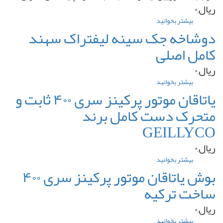
۴۴۵
ریال,۰
بیشتر بخوانید
درباره
درب
دوشاخه جک سینه لیفتراک سهند
باک
کامل اصلی
گازوییل
لیفتراک
ریال,۰
سهند
به
بیشتر بخوانید
درباره
همراه
دوشاخه
یاتاقان موتور پرکینز سری ۴۰۰ ثابت و
پایه
جک
کامل
متحرک دست کامل برند
سینه
تفلونی
لیفتراک
GEILLYCO
سهند
کامل
ریال,۰
اصلی
بیشتر بخوانید
درباره
یاتاقان
بوش یاتاقان موتور پرکینز سری ۴۰۰
موتور
ساخت ترکیه
پرکینز
سری
ریال,۰
۴۰۰
ثابت
بیشتر بخوانید
درباره