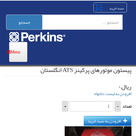
رفتن
به
محتوای
اصلی
جستجو
پیستون موتورهای پرکینز ATS انگلستان
ریال,۰
افزودن به لیست دلخواه
تعداد
-
+
افزودن به سبد خرید