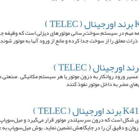
ر گازوئیل (Fuel Water Separator) یک قطعه مهم در سیستم سوخت‌رسانی موتورهای دیزلی اس
 ذرات معلق را از سوخت جدا کرده و مانع از ورود آنها به موتور شوند
یر ورود روانکار به درون موتور یا هر سیستم مکانیکی – صنعتی د
‌های مضر به داخل موتور نفوذ کنند
 تلک K4100 قطعه‌ای استوانه‌ای شکل است که درون سرسیلندر موتور قرار می‌گیرد و 
ن و دقیق آن را در جایگاهش تضمین نماید. بوش میل‌سوپاپ به عنو