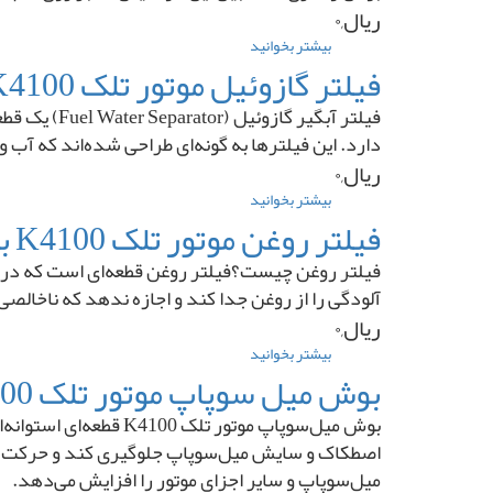
ریال,۰
ساده
)
بیشتر بخوانید
درباره
سینی
فیلتر گازوئیل موتور تلک K4100 برند اورجینال ( TELEC )
زیر
موتور
فیلتر آبگی
لیفتراک
دارد. این فیلترها به گونه‌ای طراحی شده‌اند که آب و
سهند
ریال,۰
DV
بیشتر بخوانید
درباره
فیلتر
فیلتر روغن موتور تلک K4100 برند اورجینال ( TELEC )
گازوئیل
موتور
فیلتر روغن چیست؟فیلتر روغن قطعه‌ای است که در مس
تلک
آلودگی را از روغن جدا کند و اجازه ندهد که ناخالصی
K4100
ریال,۰
برند
اورجینال
بیشتر بخوانید
درباره
(
فیلتر
بوش میل سوپاپ موتور تلک K4100 برند اورجینال ( TELEC )
TELEC
روغن
)
موتور
بوش میل‌سوپاپ موتور
تلک
اصطکاک و سایش میل‌سوپاپ جلوگیری کند و حرکت روا
K4100
میل‌سوپاپ و سایر اجزای موتور را افزایش می‌دهد.
برند