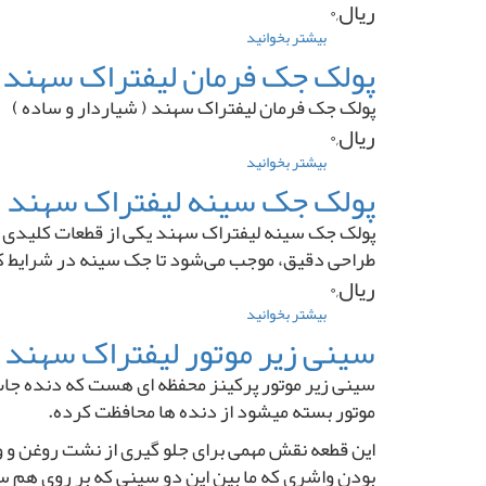
رومانی
ریال,۰
برند
بیشتر بخوانید
درباره
BOSOTO
شناور
پولک جک فرمان لیفتراک سهند ( 
داخل
باک
پولک جک فرمان لیفتراک سهند ( شیاردار و ساده )
کامیونت
ریال,۰
بادسان
برند
بیشتر بخوانید
درباره
VDO
پولک
پولک جک سینه لیفتراک سهند ( 
ارجینال
جک
فرمان
پولک جک سینه لیفتراک سهند یکی از قطعات کلیدی و 
لیفتراک
طراحی دقیق، موجب می‌شود تا جک سینه در شرایط کا
سهند
ریال,۰
(
شیاردار
بیشتر بخوانید
درباره
و
پولک
سینی زیر موتور لیفتراک سهند DV
ساده
جک
)
سینه
سینی زیر موتور پرکینز محفظه ای هست که دنده جات م
لیفتراک
موتور بسته میشود از دنده ها محافظت کرده.
سهند
(
این قطعه نقش مهمی برای جلو گیری از نشت روغن و ور
شیاردار
بودن واشری که ما بین این دو سینی که بر روی هم سو
و