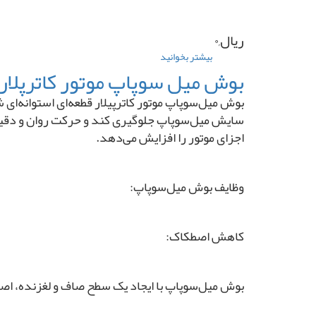
ریال,۰
بیشتر بخوانید
درباره
بوش
بوش میل سوپاپ موتور کاترپلار ۳۳۰۶
میل
سوپاپ
بوش میل‌سوپاپ موتور کاترپیلار قطعه‌ای استوانه‌ا
موتور
سایش میل‌سوپاپ جلوگیری کند و حرکت روان و دقیق 
تلک
اجزای موتور را افزایش می‌دهد.
K4100
برند
اورجینال
(
وظایف بوش میل‌سوپاپ:
TELEC
)
کاهش اصطکاک:
بوش میل‌سوپاپ با ایجاد یک سطح صاف و لغزنده، اص