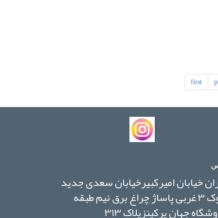
first
p
س
ان خیابان امیرکبیرخیابان سعدی جدید
بلوک ۳ غربی پاساژ چراغ برق نیم طبقه
شگاه جهان پرکینزپلاک ۳۱۳