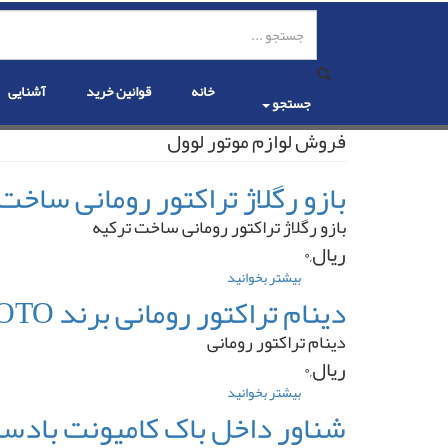
رفتن
به
محتوای
اصلی
خانه
قوانین خرید
آشنایی
جستجو
فروش لوازم موتور لوول
بازو رگلاژ تراکتور رومانی ساخت
بازو رگلاژ تراکتور رومانی ساخت ترکیه
ریال,۰
بیشتر بخوانید
درباره
بازو
دینام تراکتور رومانی برند BOSOTO
رگلاژ
تراکتور
دینام تراکتور رومانی
رومانی
ریال,۰
ساخت
ترکیه
بیشتر بخوانید
درباره
دینام
شناور داخل باک کامیونت بادسان برند DO
تراکتور