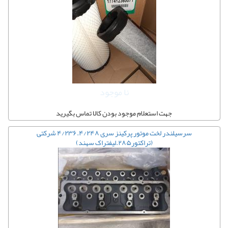
نا موجود
جهت استعلام موجود بودن کالا تماس بگیرید
سرسیلندر لخت موتور پرکینز سری ۴/۲۳۶.۴/۲۴۸ شرکتی
(تراکتور۲۸۵.لیفتراک سهند)